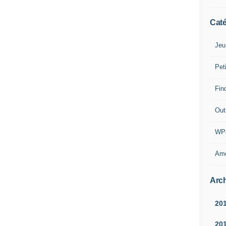
Caté
Jeu
Pet
Find
Outi
WP
Amé
Arch
20
20