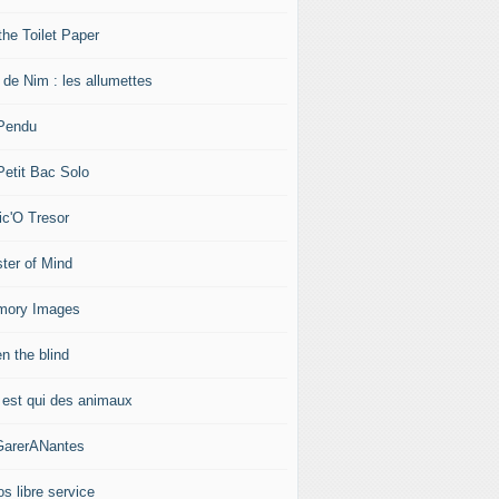
 the Toilet Paper
 de Nim : les allumettes
Pendu
Petit Bac Solo
ic'O Tresor
ter of Mind
ory Images
n the blind
 est qui des animaux
arerANantes
os libre service