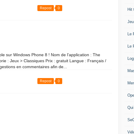
Repost
0
Hit
Jeu
Le 
Le 
ble sur Windows Phone 8 ! Nom de l'application : The
Log
 : Jeux > Classiques Prix : gratuit Langue : Français /
estions en commentaires afin de...
Mas
Repost
0
Mem
Ope
Qui
SeG
Vél