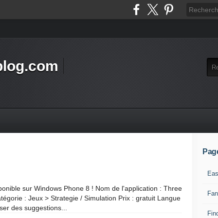
blog.com
Pag
Eas
sponible sur Windows Phone 8 ! Nom de l'application : Three
Fan
égorie : Jeux > Strategie / Simulation Prix : gratuit Langue
ser des suggestions...
Find