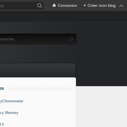
Connexion
+
Créer mon blog
es
yChronometer
cy Memory
 it