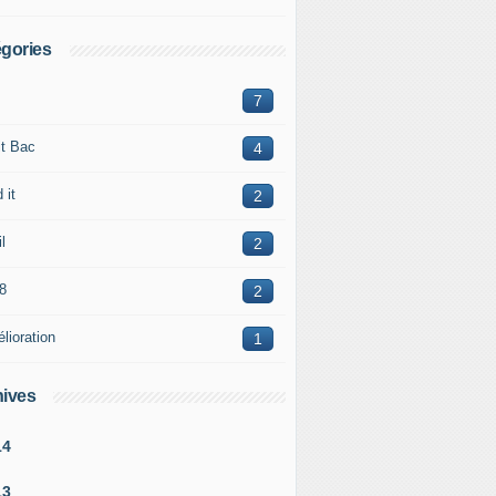
gories
7
it Bac
4
 it
2
l
2
8
2
lioration
1
ives
14
13