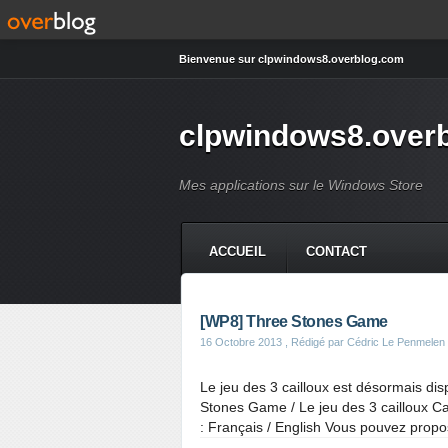
Bienvenue sur clpwindows8.overblog.com
clpwindows8.over
Mes applications sur le Windows Store
ACCUEIL
CONTACT
[WP8] Three Stones Game
16 Octobre 2013
, Rédigé par Cédric Le Penmelen
Le jeu des 3 cailloux est désormais di
Stones Game / Le jeu des 3 cailloux Cat
: Français / English Vous pouvez propo