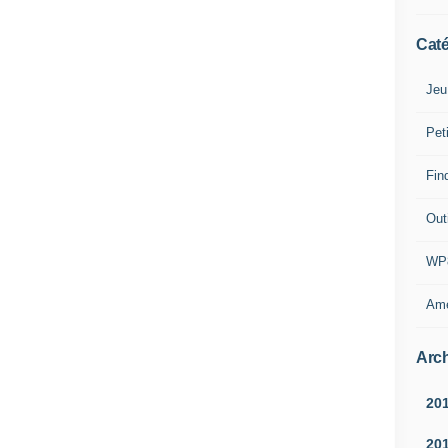
Caté
Jeu
Pet
Find
Outi
WP
Amé
Arch
20
20