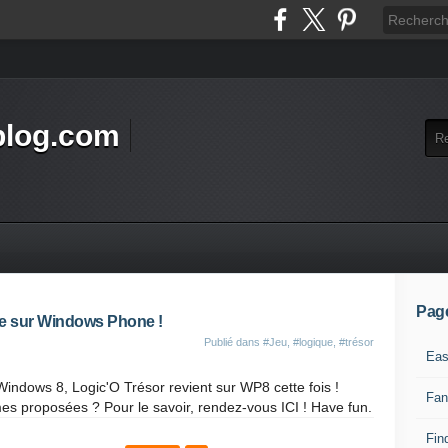
blog.com
Pag
le sur Windows Phone !
Publié dans
#Jeu
,
#logique
,
#trésor
Eas
Windows 8, Logic'O Trésor revient sur WP8 cette fois !
Fan
es proposées ? Pour le savoir, rendez-vous ICI ! Have fun.
Find