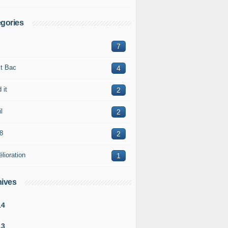
gories
7
it Bac
4
 it
2
l
2
8
2
lioration
1
ives
14
13