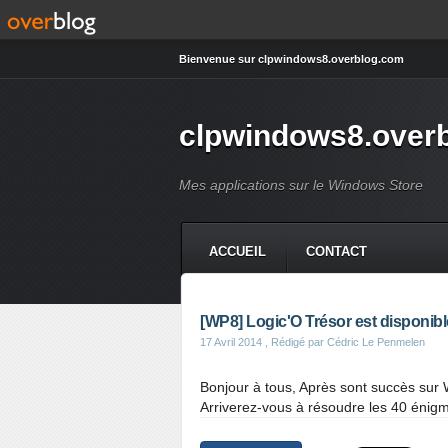
Bienvenue sur clpwindows8.overblog.com
clpwindows8.over
Mes applications sur le Windows Store
ACCUEIL
CONTACT
[WP8] Logic'O Trésor est disponib
17 Avril 2014
, Rédigé par Cédric Le Penmelen
Bonjour à tous, Après sont succès sur 
Arriverez-vous à résoudre les 40 énigm