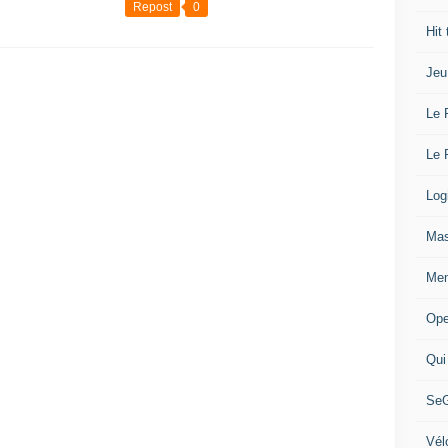
Repost
0
Hit
Jeu
Le 
Le 
Log
Mas
Mem
Ope
Qui
SeG
Vél