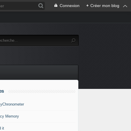
Connexion
+
Créer mon blog
es
yChronometer
cy Memory
 it