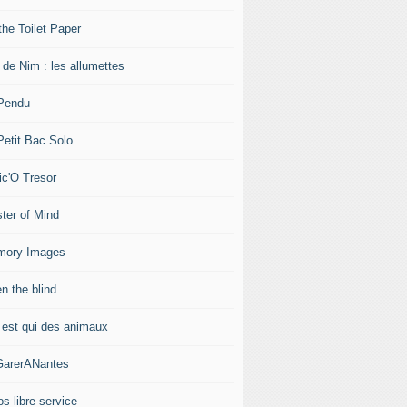
 the Toilet Paper
 de Nim : les allumettes
Pendu
Petit Bac Solo
ic'O Tresor
ter of Mind
ory Images
n the blind
 est qui des animaux
arerANantes
os libre service