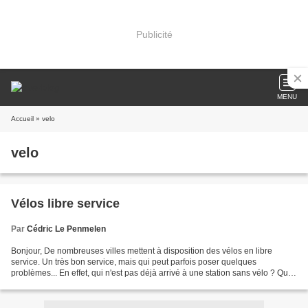
Publicité
MENU
Accueil
» velo
velo
Vélos libre service
Par
Cédric Le Penmelen
Bonjour, De nombreuses villes mettent à disposition des vélos en libre
service. Un très bon service, mais qui peut parfois poser quelques
problèmes... En effet, qui n'est pas déjà arrivé à une station sans vélo ? Qui
n'est pas déjà arrivé avec son vélo...